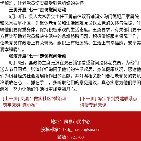
忧解难，让老党员切实感受到党组织的关怀。
王勇开展“七一”走访慰问活动
6月30日，县人大常委会主任王勇前往双石铺镇安沟门氮肥厂家属院
和凤喜豪庭小区，为退休老党员和生活困难党员送去党的关怀与温暖，叮
嘱他们要保重身体，保持积极乐观的生活态度。王勇要求，有关部门要千
方百计帮助老党员解决生活中的急难愁盼问题，积极做好服务保障工作，
让老党员在政治上有荣誉感、组织上有归属感、生活上有幸福感，安享美
满幸福晚年。
张滨开展“七一”走访慰问活动
6月26日，县政协主席张滨在双石铺镇看望慰问退休老党员，为他们
送去节日问候。张滨详细询问了他们的生活起居、身体健康状况，感谢他
们为凤县经济社会发展所作出的贡献，并叮嘱相关部门要把老党员的安危
冷暖放在心上、抓在手上，多听取他们的意见建议，真心实意为他们纾困
解难，努力让他们生活得更加幸福舒心。
[上一页] 凤县：做实社区“微治理”
[下一页] 冯宝平到党建联系点
筑牢党群“连心桥”
讲授专题党课
地址：凤县市民中心
投稿邮箱：fxdj_master@sina.cn
邮编：721700