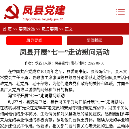
首 页
>>
要闻速递
>>
凤县要闻
>> 正文
凤县要闻
要闻摘录
凤县开展“七一”走访慰问活动
[ 作者：佚名 | 来源：凤县宣传 | 发布时间：2025-06-30 ]
在中国共产党成立104周年之际，县委副书记、县长冯宝平，县人大
常委会主任王勇，县政协主席张滨等县领导分别带队走访慰问凤县生活困
难党员、老党员、老干部等，为他们送去党和政府的关怀和温暖，并向全
县广大党员致以诚挚的问候和节日的祝福。
冯宝平开展“七一”走访慰问活动
6月27日，县委副书记、县长冯宝平到河口镇开展“七一”走访慰问。
在核桃坝村“光荣在党50年”老党员和安河寺村困难党员家中，冯宝平关切
询问他们的身体状况、生活情况和对凤县发展的意见建议，感谢他们多年
来为党的事业作出的积极贡献，嘱咐他们要保重身体，继续为党的事业和
家乡建设发挥作用。他要求，相关部门要时刻关心老党员的生活，主动排