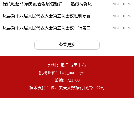
组（工委）书记抓基层党建工作述职评议考核会
绿色崛起马蹄疾 融合发展谱新篇——热烈祝贺凤
2026-01-26
议
县两会胜利闭幕
凤县第十八届人民代表大会第五次会议胜利闭幕
2026-01-26
凤县第十八届人民代表大会第五次会议举行第二
2026-01-26
次全体大会
查看更多
地址：凤县市民中心
投稿邮箱：fxdj_master@sina.cn
邮编：721700
技术支持：陕西关天大数据有限责任公司