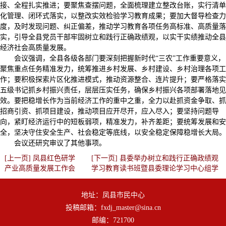
接、全程扎实推进；要聚焦查摆问题，全面梳理建立整改台账，实行清单
化管理、闭环式落实，以整改实效检验学习教育成果；要加大督导检查力
度，及时发现问题、纠正偏差，推动学习教育各项任务高标准、高质量落
实，引导全县党员干部牢固树立和践行正确政绩观，以实干实绩推动全县
经济社会高质量发展。
会议强调，全县各级各部门要深刻把握新时代“三农”工作重要意义，
聚焦重点任务精准发力，统筹推进乡村发展、乡村建设、乡村治理各项工
作；要积极探索片区化推进模式，推动资源整合、连片提升；要严格落实
五级书记抓乡村振兴责任，层层压实任务，确保乡村振兴各项部署落地见
效。要把稳增长作为当前经济工作的重中之重，全力以赴抓资金争取、抓
招商引资、抓项目建设，推动项目应开尽开，应入尽入；要坚持问题导
向，紧盯经济运行中的短板弱项，精准发力，补齐差距；要统筹发展和安
全，坚决守住安全生产、社会稳定等底线，以安全稳定保障稳增长大局。
会议还研究审议了其他事项。
[上一页] 凤县红色研学
[下一页] 县委举办树立和践行正确政绩观
产业高质量发展工作会
学习教育读书班暨县委理论学习中心组学
议召开
习会议
地址：凤县市民中心
投稿邮箱：fxdj_master@sina.cn
邮编：721700