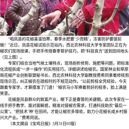
“咱凤县的花椒喜温怕寒，春季水肥要‘少而精’，冻害防护要提前
做！”近日，凤县花椒试验示范站内，西北农林科技大学专家团队正在为
椒农们现场授课，手把手传授春季管护技巧，把“科技良方”送到田间地头
（见上图）。
专家们结合当地气候土壤特点，现场剖析修剪、施肥等问题，把标准
化流程拆成“一步一操作”的实用技巧，详细讲述给椒农。国家林业和草原
局花椒产业创新联盟秘书长、西北农林科技大学副教授费希同拿着修枝剪
现场示范，纠正椒农在疏枝时的不规范动作。“以前剪枝全凭经验，今天
跟着专家学，才算摸准了门道！”椒农马小军捧着剪好的枝条，脸上满是
笑意。
花椒是凤县群众的致富产业，眼下正是春管的关键期。此次专家在一
线手把手教学、面对面解惑，精准对接椒农需求，打通科技助农“最后一
公里”。“把技术‘种’在田间，才能让椒农多增收，助力小花椒长成乡村振
兴大产业。”费希同说。
（本文摘自《宝鸡日报》3月31日03版）