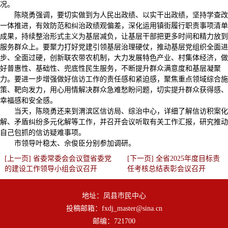
况。
陈晓勇强调，要切实做到为人民出政绩、以实干出政绩，坚持学查改
一体推进，有效防范和纠治政绩观偏差，深化运用镇街履行职责事项清单
成果，持续整治形式主义为基层减负，让基层干部把更多时间和精力放到
服务群众上。要聚力打好党建引领基层治理硬仗，推动基层党组织全面进
步、全面过硬，创新联农带农机制，大力发展特色产业、村集体经济，做
好普惠性、基础性、兜底性民生服务，不断提升群众满意度和基层凝聚
力。要进一步增强做好信访工作的责任感和紧迫感，聚焦重点领域综合施
策、靶向发力，用心用情解决群众急难愁盼问题，切实提升群众获得感、
幸福感和安全感。
当天，陈晓勇还来到渭滨区信访局、综治中心，详细了解信访积案化
解、矛盾纠纷多元化解等工作，并召开会议听取有关工作汇报，研究推动
自己包抓的信访疑难事项。
市领导叶稳太、佘俊臣分别参加调研。
[上一页] 省委常委会会议暨省委党
[下一页] 全省2025年度目标责
的建设工作领导小组会议召开
任考核总结表彰会议召开
地址：凤县市民中心
投稿邮箱：fxdj_master@sina.cn
邮编：721700