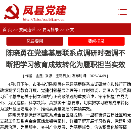
首 页
>>
要闻速递
>>
要闻摘录
>> 正文
凤县要闻
要闻摘录
陈晓勇在党建基层联系点调研时强调不
断把学习教育成效转化为履职担当实效
[ 作者：金鑫 | 来源：宝鸡日报 | 发布时间：2026-04-09 ]
4月8日下午，市委书记陈晓勇在党建基层联系点调研树立和践行正确
政绩观学习教育开展、党建引领基层治理等工作时强调，要深入学习贯彻
习近平总书记关于树立和践行正确政绩观的重要论述，牢牢把握“立党为
公、为民造福、科学决策、真抓实干”总要求，切实把学习教育成果转化
为提升基层治理水平、推动高质量发展的实绩实效。
陈晓勇来到党建基层联系点金台区蟠龙镇、十里铺街道西建社区和党
支部工作联系点金台区蟠龙镇韩家村，详细了解开展学习教育、党建引领
基层治理、为民服务、乡村产业发展、为基层减负、信访积案化解等情