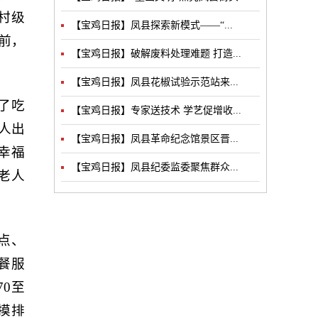
村级
【宝鸡日报】凤县探索新模式——“...
前，
【宝鸡日报】破解废料处理难题 打造...
【宝鸡日报】凤县花椒试验示范站来...
了吃
【宝鸡日报】专家送技术 学艺促增收...
人出
【宝鸡日报】凤县革命纪念馆景区晋...
幸福
【宝鸡日报】凤县纪委监委聚焦群众...
老人
出点、
餐服
0至
摸排