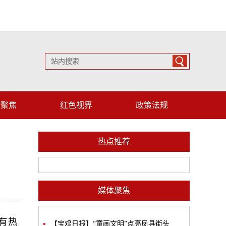
体聚焦
红色视界
政策法规
热点推荐
媒体聚焦
有热
【宝鸡日报】“童画文明”点亮凤县街头