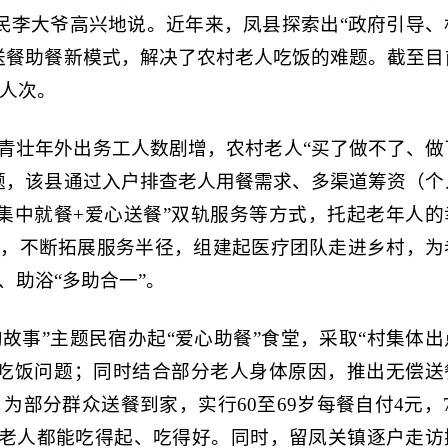
村民李大爷高兴地说。近年来，凤县探索出“政府引导、
送餐助餐新模式，解决了农村老人吃饭的难题。截至目
余人次。
青壮年外出务工人数剧增，农村老人“买了做不了、做
题，该县通过入户排查老人用餐需求、多渠道筹资（个
集中就餐+爱心送餐”双轨服务等方式，托起老年人的
点，不断拓展服务半径，组建起医疗团队走进乡村，为
、助浴“多助合一”。
光沟故事”主题民宿办起“爱心助餐”食堂，采取“村集体
人吃饭问题；同时结合部分老人身体原因，推出无偿送
部分群众送餐到家，实行60至69岁每餐自付4元，7
每位老人都能吃得起、吃得好。同时，留凤关镇逐户走访