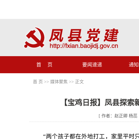
首 页
要闻速递
通知
首 页
>>
媒体聚焦
>> 正文
【宝鸡日报】凤县探索新
[ 作者：赵正卿 杨蕊 |
“两个孩子都在外地打工，家里平时