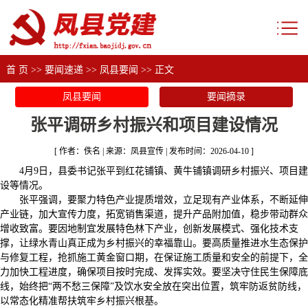
首 页
>>
要闻速递
>>
凤县要闻
>> 正文
凤县要闻
要闻摘录
张平调研乡村振兴和项目建设情况
[ 作者：佚名 | 来源：凤县宣传 | 发布时间：2026-04-10 ]
4月9日，县委书记张平到红花铺镇、黄牛铺镇调研乡村振兴、项目建
设等情况。
张平强调，要聚力特色产业提质增效，立足现有产业体系，不断延伸
产业链，加大宣传力度，拓宽销售渠道，提升产品附加值，稳步带动群众
增收致富。要因地制宜发展特色林下产业，创新发展模式、强化技术支
撑，让绿水青山真正成为乡村振兴的幸福靠山。要高质量推进水生态保护
与修复工程，抢抓施工黄金窗口期，在保证施工质量和安全的前提下，全
力加快工程进度，确保项目按时完成、发挥实效。要坚决守住民生保障底
线，始终把“两不愁三保障”及饮水安全放在突出位置，筑牢防返贫防线，
以常态化精准帮扶筑牢乡村振兴根基。