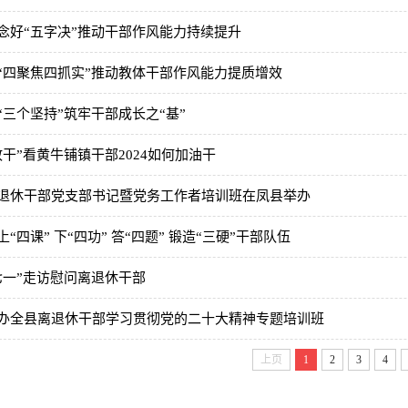
念好“五字决”推动干部作风能力持续提升
“四聚焦四抓实”推动教体干部作风能力提质增效
“三个坚持”筑牢干部成长之“基”
敢干”看黄牛铺镇干部2024如何加油干
退休干部党支部书记暨党务工作者培训班在凤县举办
“四课” 下“四功” 答“四题” 锻造“三硬”干部队伍
七一”走访慰问离退休干部
办全县离退休干部学习贯彻党的二十大精神专题培训班
上页
1
2
3
4