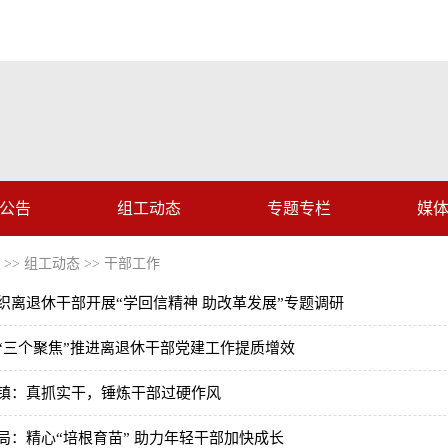
公告
组工动态
专题专栏
媒
>>
组工动态
>>
干部工作
织离退休干部开展“学回信精神 助改革发展”专题调研
“三个聚焦”推进离退休干部党建工作提质增效
镇：真抓实干，锤炼干部过硬作风
局：精心“培根育苗” 助力年轻干部加快成长