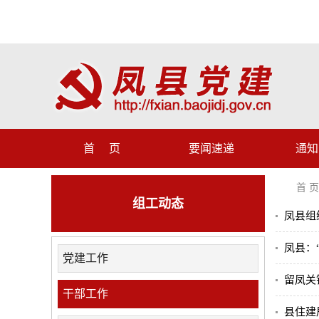
首 页
要闻速递
通知
首 页
组工动态
凤县组
凤县：
党建工作
留凤关
干部工作
县住建