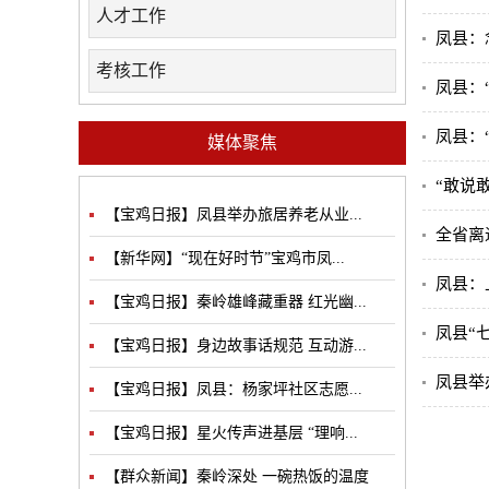
人才工作
凤县：
考核工作
凤县：
凤县：
媒体聚焦
“敢说
【宝鸡日报】凤县举办旅居养老从业...
全省离
【新华网】“现在好时节”宝鸡市凤...
凤县：上
【宝鸡日报】秦岭雄峰藏重器 红光幽...
凤县“
【宝鸡日报】身边故事话规范 互动游...
凤县举
【宝鸡日报】凤县：杨家坪社区志愿...
【宝鸡日报】星火传声进基层 “理响...
【群众新闻】秦岭深处 一碗热饭的温度